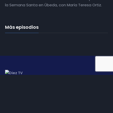
la Semana Santa en Úbeda, con María Teresa Ortiz.
Más episodios
Somos
Diez TV
, la red de emisoras de televisión digital de
proximidad en la
provincia de Jaén
.
Tu televisión, la más cercana.