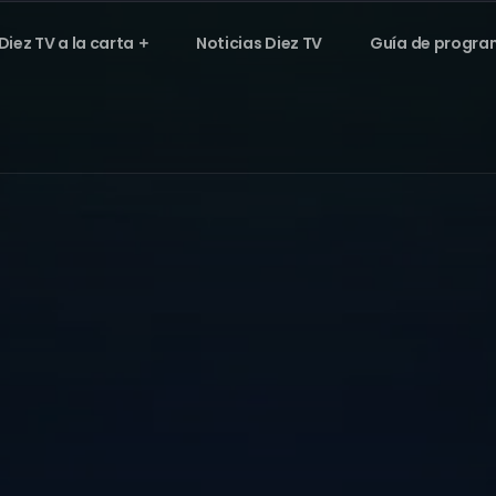
Diez TV a la carta
Noticias Diez TV
Guía de progra