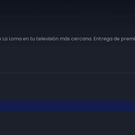
 La Loma en tu televisión más cercana. Entrega de premio
Haz tu negocio más visible. Anúnc
carta