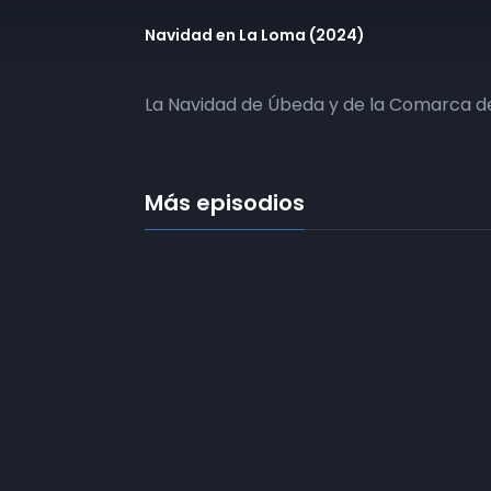
Navidad en La Loma (2024)
La Navidad de Úbeda y de la Comarca de
Más episodios
Frecuencias
Diez TV a la 
Somos
Diez TV
, la red de emisoras
de televisión digital de proximidad