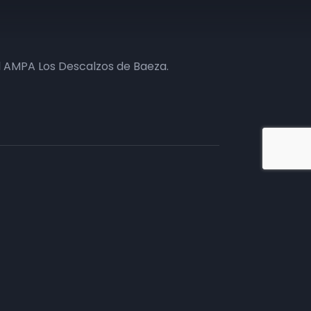
l AMPA Los Descalzos de Baeza.
iate en TV
tivos.
mento comercial, te