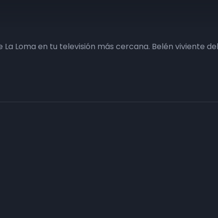
 La Loma en tu televisión más cercana. Belén viviente de
Haz tu negocio más visible. Anúnc
carta
Conecta con tus clientes y consigue obje
Consulte sin compromiso a nuestro departa