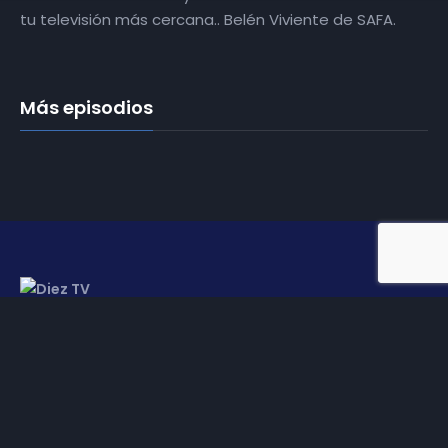
tu televisión más cercana.. Belén Viviente de SAFA.
Más episodios
Somos
Diez TV
, la red de emisoras de televisión digital de
proximidad en la
provincia de Jaén
.
Tu televisión, la más cercana.