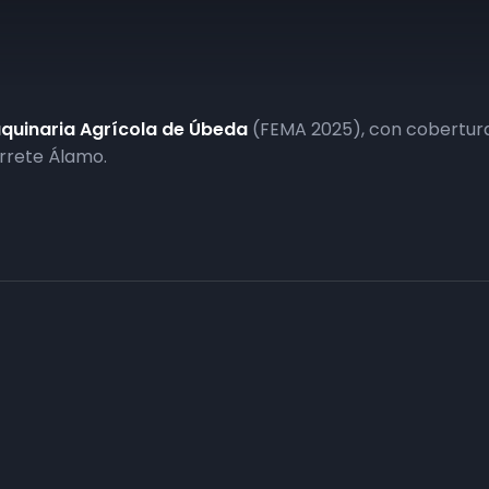
aquinaria Agrícola de Úbeda
(FEMA 2025), con cobertura 
arrete Álamo.
Haz tu negocio más visible. Anúnc