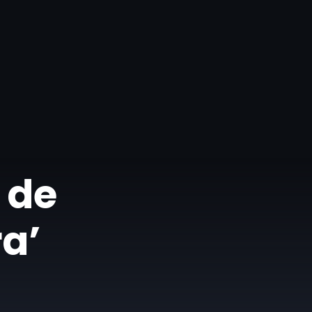
 de
a’