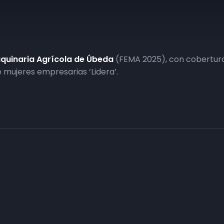
aquinaria Agrícola de Úbeda
(FEMA 2025), con cobertura 
 mujeres empresarias ‘Lidera’.
Haz tu negocio más visible. Anúnc