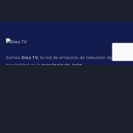
Somos
Diez TV
, la red de emisoras de televisión digital de
proximidad en la
provincia de Jaén
.
Tu televisión, la más cercana.
Frecuencias
Diez TV a la carta
Programación
Publicidad