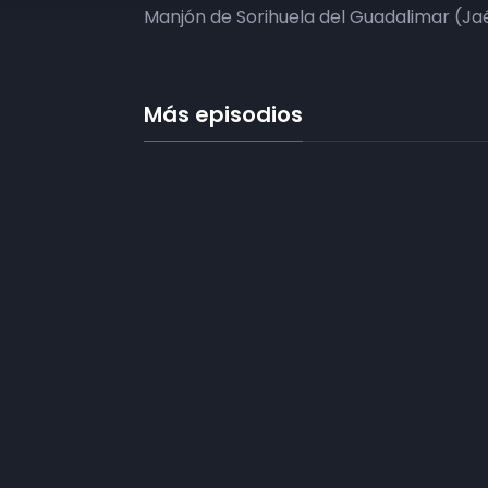
Manjón de Sorihuela del Guadalimar (Ja
Más episodios
Frecuencias
Diez TV a la 
Somos
Diez TV
, la red de emisoras
de televisión digital de proximidad
Programació
en la
provincia de Jaén
.
Publicidad
Tu televisión, la más cercana.