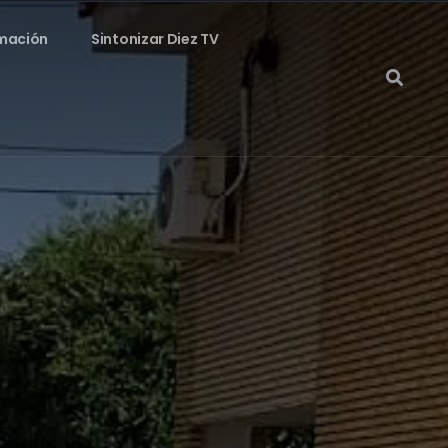
mación
Sintonizar Diez TV