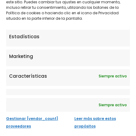
marzo 2024
este sitio. Puedes cambiar tus ajustes en cualquier momento,
incluso retirar tu consentimiento, utilizando los botones de la
febrero 2024
Política de cookies o haciendo clic en el icono de Privacidad
situado en la parte inferior de la pantalla.
enero 2024
diciembre 2023
Estadísticas
noviembre 2023
Marketing
octubre 2023
septiembre 2023
Características
Siempre activo
agosto 2023
julio 2023
junio 2023
Siempre activo
mayo 2023
Gestionar {vendor_count}
Leer más sobre estos
abril 2023
proveedores
propósitos
marzo 2023