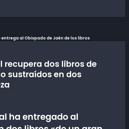
l recupera dos libros de
co sustraídos en dos
eza
al ha entregado al
 dos libros «de un gran