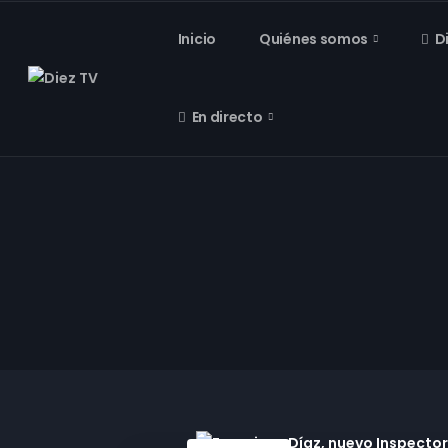
Inicio
Quiénes somos
D
En directo