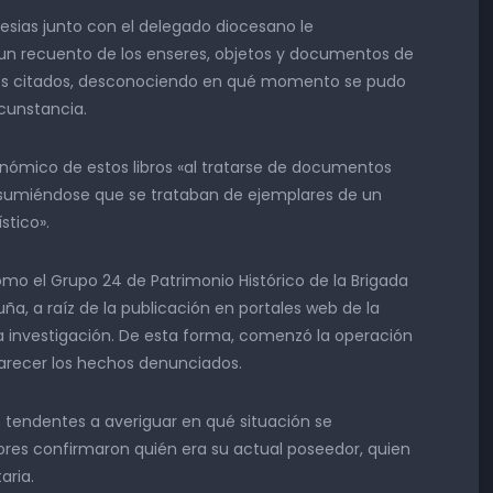
lesias junto con el delegado diocesano le
 un recuento de los enseres, objetos y documentos de
ibros citados, desconociendo en qué momento se pudo
rcunstancia.
nómico de estos libros «al tratarse de documentos
 presumiéndose que se trataban de ejemplares de un
stico».
omo el Grupo 24 de Patrimonio Histórico de la Brigada
luña, a raíz de la publicación en portales web de la
una investigación. De esta forma, comenzó la operación
clarecer los hechos denunciados.
s tendentes a averiguar en qué situación se
dores confirmaron quién era su actual poseedor, quien
aria.