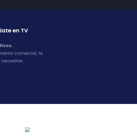
iate en TV
tivos.
mento comercial, te
 necesitas.