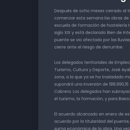
Después de ocho meses cerrado al tr
comenzar esta semana las obras de e
escuela de formación de hostelería 
siglo XIX y está declarado Bien de In
puente se vio afectado por las lluvia
cierre ante el riesgo de derrumbe.
Los delegados territoriales de Emple
Turismo, Cultura y Deporte, José Ayala
zona, a la que ya se ha trasladado 
supondrá una inversión de 188.990,15 
Cabrera. Los delegados han subrayado
el turismo, la formación, y para Baeza
El acuerdo alcanzado en enero de est
acuerdo por la titularidad del puente
suma económica de la obra. Una vez q