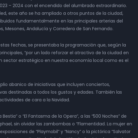
 2023 – 2024 con el encendido del alumbrado extraordinario.
d, este año se ha ampliado a otros puntos de la ciudad,
buidos fundamentalmente en las principales arterias del
os, Mesones, Andalucía y Corredera de San Fernando.
estas fechas, se presentaba la programación que, según la
rincipales, “por un lado reforzar el atractivo de la ciudad en
n sector estratégico en nuestra economía local como es el
o abanico de iniciativas que incluyen conciertos,
tivas destinadas a todos los gustos y edades. También las
ctividades de cara a la Navidad.
la Bestia” o “El Fantasma de la Opera”, a las “500 Noches” de
aphael, sin olvidar las zambombas o “Flamentidad. La mujer en
xposiciones de “Playmobil” y “Nancy” o la pictórica “Salvator