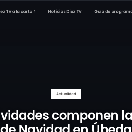
iez TV a la carta
Noticias Diez TV
Guía de program
Actualidad
tividades componen l
de Navidad en Úbeda