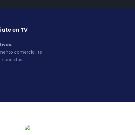
iate en TV
tivos.
mento comercial, te
 necesitas.