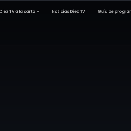
Diez TV a la carta
Noticias Diez TV
Guía de progra