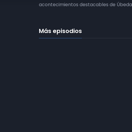
acontecimientos destacables de Úbeda 
Más episodios
Frecuencias
Diez TV a la 
Somos
Diez TV
, la red de emisoras
Programació
de televisión digital de proximidad
en la
provincia de Jaén
.
Publicidad
Tu televisión, la más cercana.