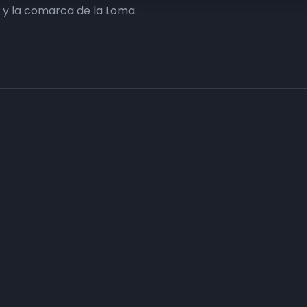
y la comarca de la Loma.
Haz tu negocio más visible. Anúnc
carta
Conecta con tus clientes y consigue obje
Consulte sin compromiso a nuestro departa
n
asesorarán con el plan de comunicación que
Infórmate