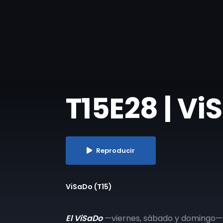
T15E28 | Vi
Reproducir
ViSaDo (T15)
El ViSaDo
—viernes, sábado y domingo—