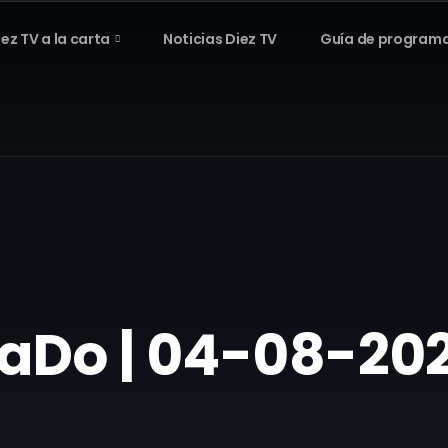
iez TV a la carta
Noticias Diez TV
Guía de program
iSaDo | 04-08-20