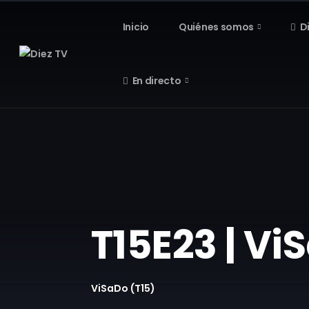
Inicio
Quiénes somos
D
En directo
T15E23 | V
ViSaDo (T15)