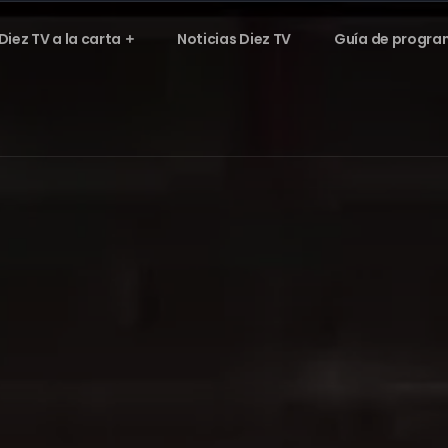
Diez TV a la carta
Noticias Diez TV
Guía de progra