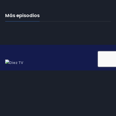
Más episodios
Somos
Diez TV
, la red de emisoras de televisión digital de
proximidad en la
provincia de Jaén
.
Tu televisión, la más cercana.
Frecuencias
Diez TV a la carta