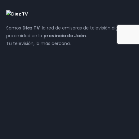
Somos
Diez TV
, la red de emisoras de televisión digital de
proximidad en la
provincia de Jaén
.
Tu televisión, la más cercana.
Frecuencias
Diez TV a la carta
Programación
Publicidad
Contacto
Haz tu negocio más
visible. Anúnciate en
TV