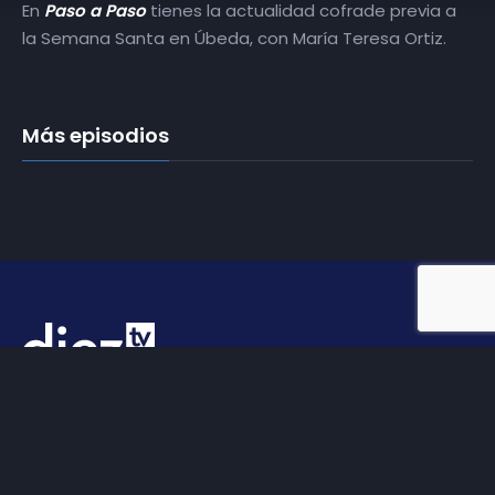
En
Paso a Paso
tienes la actualidad cofrade previa a
la Semana Santa en Úbeda, con María Teresa Ortiz.
Más episodios
Somos
Diez TV
, la red de emisoras de televisión digital de
proximidad en la
provincia de Jaén
.
Tu televisión, la más cercana.