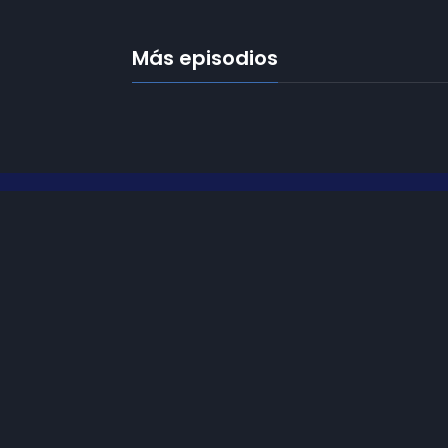
Más episodios
Frecuencias
Diez TV a la 
Somos
Diez TV
, la red de emisoras
de televisión digital de proximidad
Programació
en la
provincia de Jaén
.
Publicidad
Tu televisión, la más cercana.
Contacto