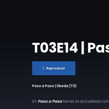
T03E14 | Pa
Reproducir
Paso a Paso | Úbeda (T3)
En
Paso a Paso
tienes la actualidad cof