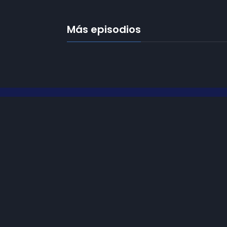
Más episodios
Frecuencias
Diez TV a la 
Somos
Diez TV
, la red de emisoras
Programació
de televisión digital de proximidad
en la
provincia de Jaén
.
Publicidad
Tu televisión, la más cercana.
Contacto