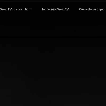
Diez TV a la carta
Noticias Diez TV
Guía de progra