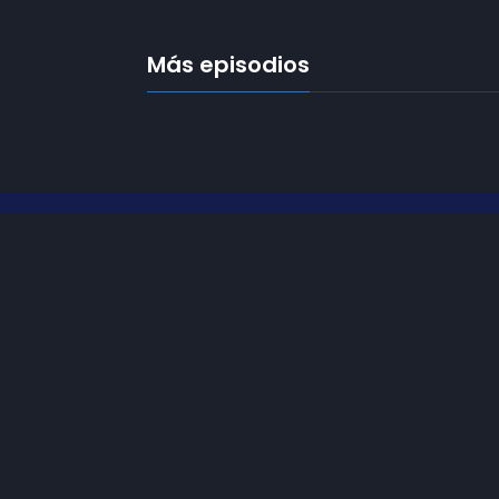
Más episodios
Frecuencias
Diez TV a la 
Somos
Diez TV
, la red de emisoras
de televisión digital de proximidad
Programació
en la
provincia de Jaén
.
Publicidad
Tu televisión, la más cercana.
Contacto