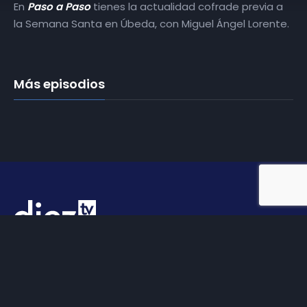
En
Paso a Paso
tienes la actualidad cofrade previa a
la Semana Santa en Úbeda, con Miguel Ángel Lorente.
Más episodios
Somos
Diez TV
, la red de emisoras de televisión digital de
proximidad en la
provincia de Jaén
.
Tu televisión, la más cercana.