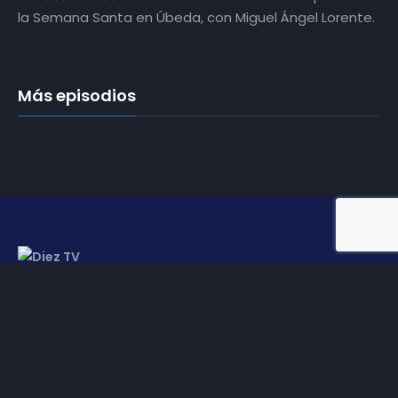
la Semana Santa en Úbeda, con Miguel Ángel Lorente.
Más episodios
Somos
Diez TV
, la red de emisoras de televisión digital de
proximidad en la
provincia de Jaén
.
Tu televisión, la más cercana.