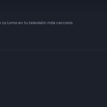
 La Loma en tu televisión más cercana.
Haz tu negocio más visible. Anúnc
carta
Conecta con tus clientes y consigue obje
Consulte sin compromiso a nuestro departa