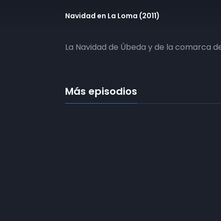
Navidad en La Loma (2011)
La Navidad de Úbeda y de la comarca de
Más episodios
Frecuencias
Diez TV a la 
Somos
Diez TV
, la red de emisoras
de televisión digital de proximidad