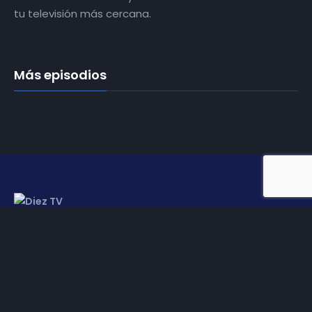
tu televisión más cercana.
Más episodios
Somos
Diez TV
, la red de emisoras de televisión digital de
proximidad en la
provincia de Jaén
.
Tu televisión, la más cercana.