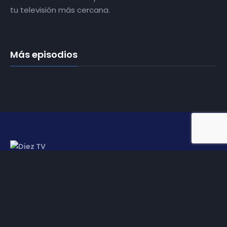
tu televisión más cercana.
Más episodios
Somos
Diez TV
, la red de emisoras de televisión digital de
proximidad en la
provincia de Jaén
.
Tu televisión, la más cercana.