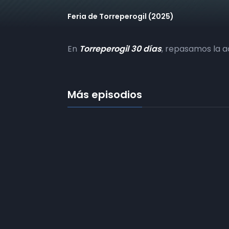
Feria de Torreperogil (2025)
En
Torreperogil 30 días
, repasamos la a
Más episodios
Frecuencias
Diez TV a la 
Somos
Diez TV
, la red de emisoras