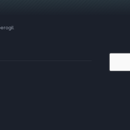
erogil.
iate en TV
tivos.
mento comercial, te