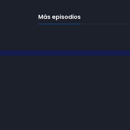
Más episodios
Frecuencias
Diez TV a la 
Somos
Diez TV
, la red de emisoras
de televisión digital de proximidad
Programació
en la
provincia de Jaén
.
Publicidad
Tu televisión, la más cercana.
Contacto