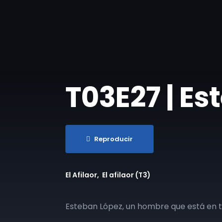
T03E27 | Es
Reproducir
El Afilaor
El afilaor (T3)
Esteban López, un hombre que está en 