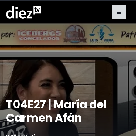
​T04E27 | María del
Carmen Afán