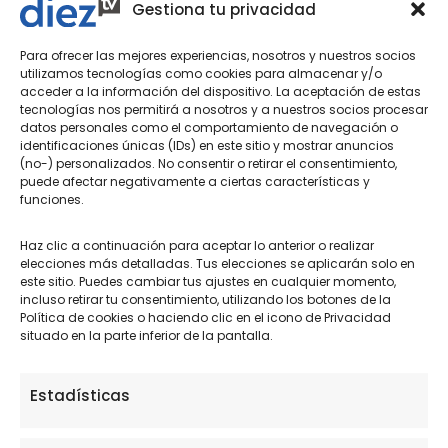
Gestiona tu privacidad
Contacto
Para ofrecer las mejores experiencias, nosotros y nuestros socios
utilizamos tecnologías como cookies para almacenar y/o
acceder a la información del dispositivo. La aceptación de estas
Haz tu negocio más visible. Anúnciate en TV
tecnologías nos permitirá a nosotros y a nuestros socios procesar
datos personales como el comportamiento de navegación o
identificaciones únicas (IDs) en este sitio y mostrar anuncios
Conecta con tus clientes y consigue objetivos.
(no-) personalizados. No consentir o retirar el consentimiento,
puede afectar negativamente a ciertas características y
Consulte sin compromiso a nuestro departamento
funciones.
comercial, te asesorarán con el plan de comunicación
que necesitas.
Haz clic a continuación para aceptar lo anterior o realizar
elecciones más detalladas. Tus elecciones se aplicarán solo en
Infórmate
este sitio. Puedes cambiar tus ajustes en cualquier momento,
incluso retirar tu consentimiento, utilizando los botones de la
Política de cookies o haciendo clic en el icono de Privacidad
situado en la parte inferior de la pantalla.
Estadísticas