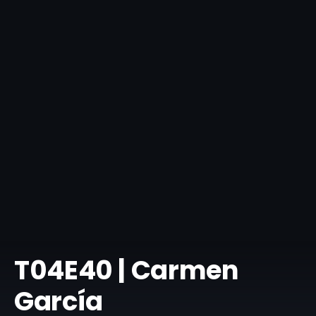
​T04E40 | Carmen
García