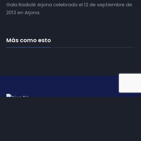
Gala Radiolé Arjona celebrada el 12 de septiembre de
2013 en Arjona.
Más como esto
Somos
Diez TV
, la red de emisoras de televisión digital de
proximidad en la
provincia de Jaén
.
Tu televisión, la más cercana.