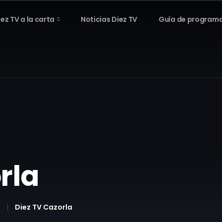
iez TV a la carta
Noticias Diez TV
Guía de program
rla
Diez TV Cazorla