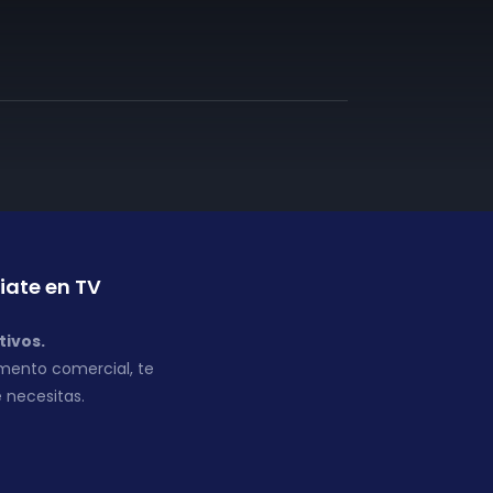
iate en TV
tivos.
mento comercial, te
 necesitas.