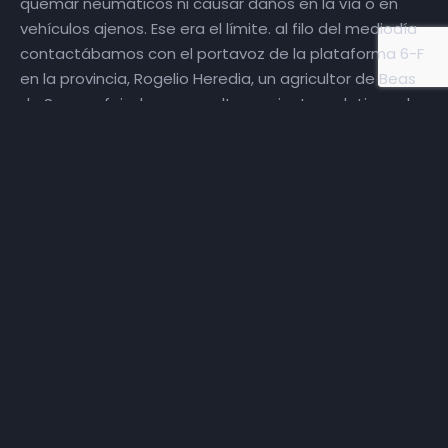
quemar neumáticos ni causar daños en la vía o en
vehículos ajenos. Ese era el límite. al filo del mediodía
contactábamos con el portavoz de la plataforma 6-F
en la provincia, Rogelio Heredia, un agricultor de Beas
de Segura, fajado en revueltas recientes relativas al
aceite de oliva desde su Beas de segura natal. De una
de las grandes demandas del campo, el agua de
riego de la que carecemos conversaremos con la
delegada territorial de Sostenibilidad, Medio Ambiente
y Economía Azul, María José Lara, y cerraremos
conociendo algo mejor al nuevo coronel-director de la
Academia de la Guardia Civil de Baeza, Eugenio Ruiz
Trillo, originario de Peal de Becerro, incorporado al
centro a principios de año, coincidiendo con el ingreso
de la 129 promoción de aspirantes a guardias y cabos,
más de 2300 alumnos.
Diezoom
, en Diez TV: el servicio
público, los servidores públicos, el derecho a
protestar, sus límites, el agua y las cosas del comer,