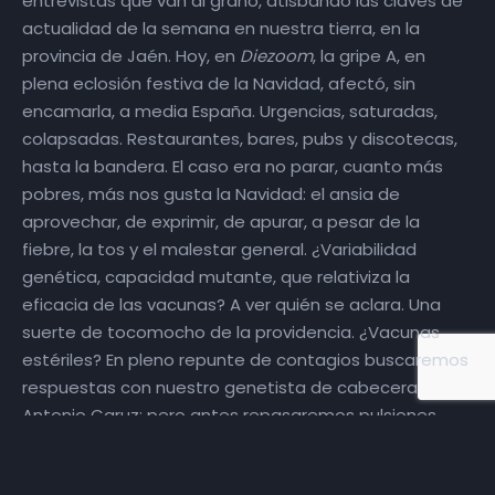
entrevistas que van al grano, atisbando las claves de
actualidad de la semana en nuestra tierra, en la
provincia de Jaén. Hoy, en
Diezoom
, la gripe A, en
plena eclosión festiva de la Navidad, afectó, sin
encamarla, a media España. Urgencias, saturadas,
colapsadas. Restaurantes, bares, pubs y discotecas,
hasta la bandera. El caso era no parar, cuanto más
pobres, más nos gusta la Navidad: el ansia de
aprovechar, de exprimir, de apurar, a pesar de la
fiebre, la tos y el malestar general. ¿Variabilidad
genética, capacidad mutante, que relativiza la
eficacia de las vacunas? A ver quién se aclara. Una
suerte de tocomocho de la providencia. ¿Vacunas
estériles? En pleno repunte de contagios buscaremos
respuestas con nuestro genetista de cabecera
Antonio Caruz; pero antes repasaremos pulsiones
sanitarias inaplazables como la retomada
obligatoriedad del uso de mascarillas en centros de