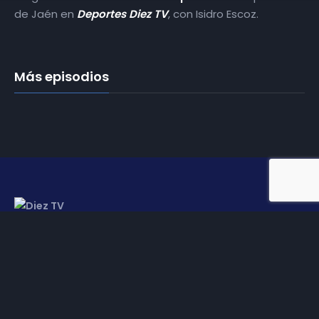
de Jaén en
Deportes Diez TV
, con Isidro Escoz.
Más episodios
Somos
Diez TV
, la red de emisoras de televisión digital de
proximidad en la
provincia de Jaén
.
Tu televisión, la más cercana.