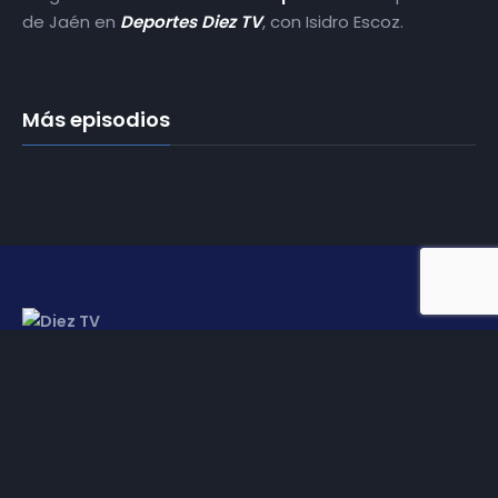
de Jaén en
Deportes Diez TV
, con Isidro Escoz.
Más episodios
Somos
Diez TV
, la red de emisoras de televisión digital de
proximidad en la
provincia de Jaén
.
Tu televisión, la más cercana.