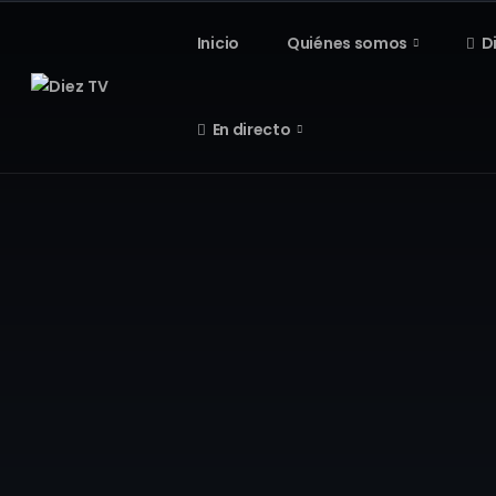
Inicio
Quiénes somos
D
En directo