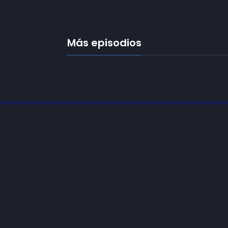
Más episodios
Frecuencias
Diez TV a la 
Somos
Diez TV
, la red de emisoras
Programació
de televisión digital de proximidad
en la
provincia de Jaén
.
Publicidad
Tu televisión, la más cercana.
Contacto