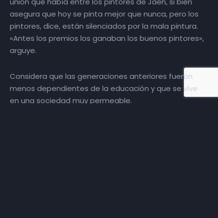
unión que había entre los pintores de Jaén, si bien
asegura que hoy se pinta mejor que nunca, pero los
pintores, dice, están silenciados por la mala pintura.
«Antes los premios los ganaban los buenos pintores»,
arguye.
Considera que las generaciones anteriores fueron
menos dependientes de la educación y que se vive
en una sociedad muy permeable.
Francisco Carrillo, uno de los fundadores de la
Asociación Cultural Círculo de Ánimas dice que se
cansó del asociacionismo por la inacción de los
políticos y las administraciones, pero que siempre
está ahí para ayudar en lo que le haga falta a la
cultura de Jaén.
Licenciado en Bellas Artes por la Universidad