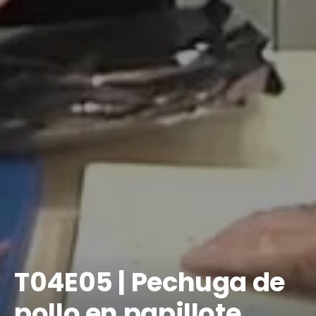
T04E05 | Pechuga de
pollo en papillote,