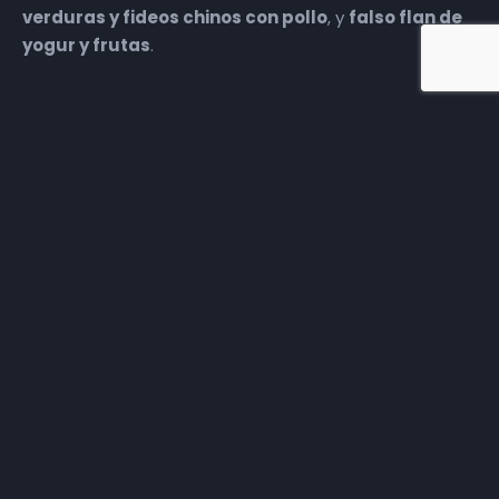
verduras y fideos chinos con pollo
, y
falso flan de
yogur y frutas
.
Más episodios
Somos
Diez TV
, la red de emisoras de televisión digital de
proximidad en la
provincia de Jaén
.
Tu televisión, la más cercana.