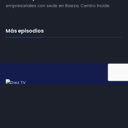
empresariales con sede en Baeza. Centro Incide.
Más episodios
Somos
Diez TV
, la red de emisoras de televisión digital de
proximidad en la
provincia de Jaén
.
Tu televisión, la más cercana.