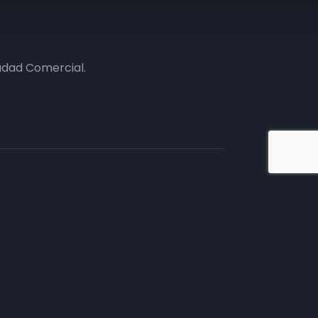
udad Comercial.
iate en TV
tivos.
mento comercial, te