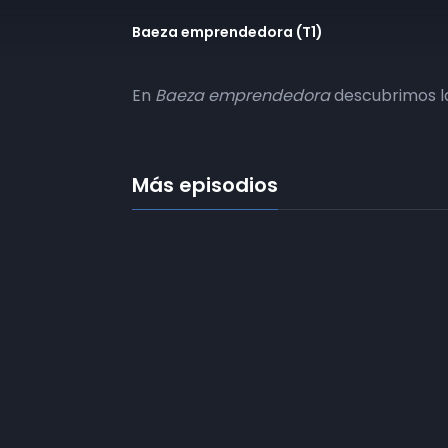
Baeza emprendedora (T1)
En
Baeza emprendedora
descubrimos la
Más episodios
Frecuencias
Diez TV a la 
Somos
Diez TV
, la red de emisoras
de televisión digital de proximidad