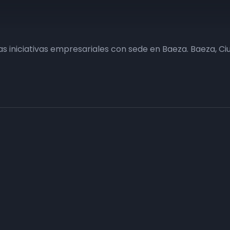
s iniciativas empresariales con sede en Baeza. Baeza, Ci
Haz tu negocio más visible. Anúnc
carta
Conecta con tus clientes y consigue obje
Consulte sin compromiso a nuestro departa