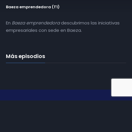
Baeza emprendedora (T1)
En
Baeza emprendedora
descubrimos las iniciativas
empresariales con sede en Baeza.
Más episodios
Somos
Diez TV
, la red de emisoras de televisión digital de