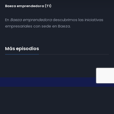
Baeza emprendedora (T1)
En
Baeza emprendedora
descubrimos las iniciativas
empresariales con sede en Baeza.
Más episodios
Somos
Diez TV
, la red de emisoras de televisión digital de