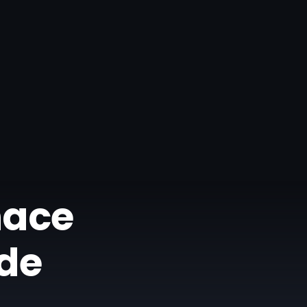
hace
 de