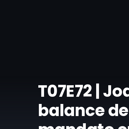
​T07E72 | 
balance de