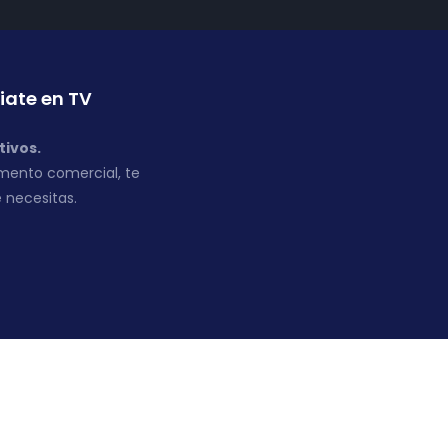
iate en TV
tivos.
mento comercial, te
 necesitas.