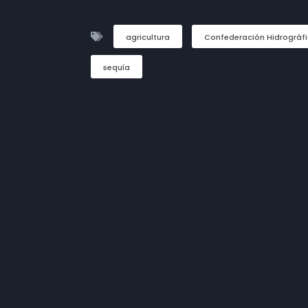
agricultura
Confederación Hidrográfi
sequía