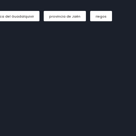
ca del Guadalquivir
provincia de Jaén
riegos