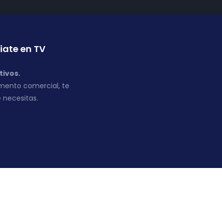
iate en TV
tivos.
mento comercial, te
 necesitas.