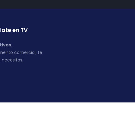
iate en TV
tivos.
mento comercial, te
 necesitas.